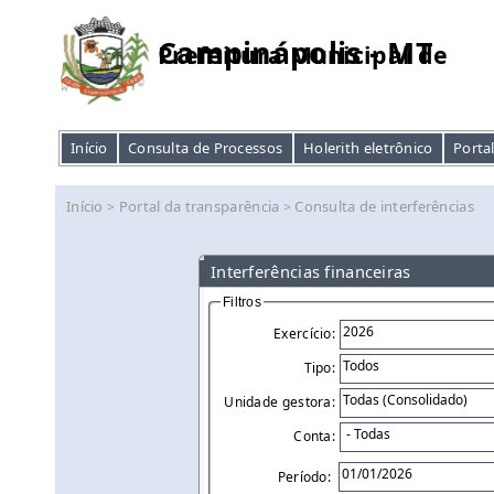
Campinápolis - MT
Prefeitura Municipal de
Início
Consulta de Processos
Holerith eletrônico
Porta
Início
Portal da transparência
Consulta de interferências
>
>
Interferências financeiras
Filtros
Exercício:
Tipo:
Unidade gestora:
Conta:
Período: