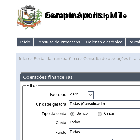
Campinápolis - MT
Prefeitura Municipal de
Início
Consulta de Processos
Holerith eletrônico
Porta
Início
Portal da transparência
Consulta de operações financ
>
>
Operações financeiras
Filtros
Exercício:
Unidade gestora:
Banco
Caixa
Tipo da conta:
Conta:
Fundo: