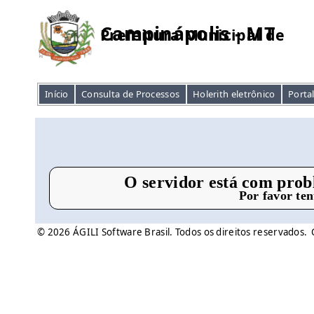
Campinápolis - MT
Prefeitura Municipal de
Início
Consulta de Processos
Holerith eletrônico
Porta
O servidor está com prob
Por favor te
© 2026 ÁGILI Software Brasil. Todos os direitos reservados.