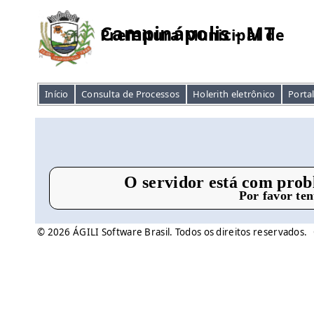
Campinápolis - MT
Prefeitura Municipal de
Início
Consulta de Processos
Holerith eletrônico
Porta
O servidor está com prob
Por favor te
© 2026 ÁGILI Software Brasil. Todos os direitos reservados.