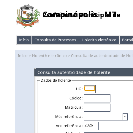
Campinápolis - MT
Prefeitura Municipal de
Início
Consulta de Processos
Holerith eletrônico
Porta
Início
Holerith eletrônico
Consulta de autenticidade de Hol
>
>
Consulta autenticidade de holerite
Dados do holerite
UG:
Código:
Matrícula:
Mês referência:
Ano referência: