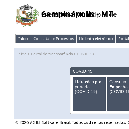
Campinápolis - MT
Prefeitura Municipal de
Início
Consulta de Processos
Holerith eletrônico
Porta
Início
Portal da transparência
COVID-19
>
>
COVID-19
Licitações por
Consulta
período
Empenho
(COVID-19)
(COVID-1
© 2026 ÁGILI Software Brasil. Todos os direitos reservados.