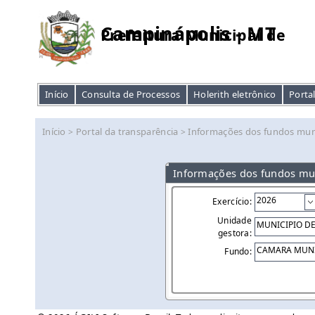
Campinápolis - MT
Prefeitura Municipal de
Início
Consulta de Processos
Holerith eletrônico
Porta
Início
Portal da transparência
Informações dos fundos mun
>
>
Informações dos fundos mu
Exercício:
Unidade
gestora:
Fundo: